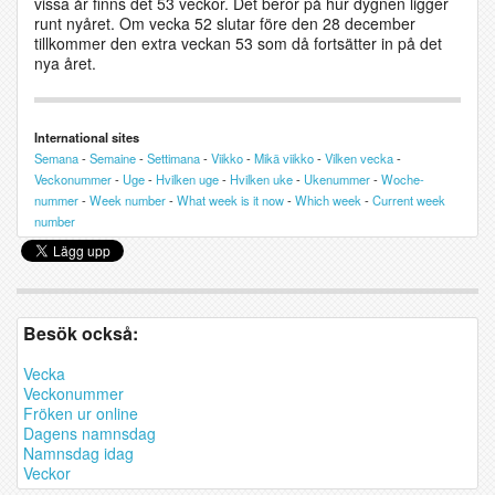
vissa år finns det 53 veckor. Det beror på hur dygnen ligger
runt nyåret. Om vecka 52 slutar före den 28 december
tillkommer den extra veckan 53 som då fortsätter in på det
nya året.
International sites
Semana
-
Semaine
-
Settimana
-
Viikko
-
Mikä viikko
-
Vilken vecka
-
Veckonummer
-
Uge
-
Hvilken uge
-
Hvilken uke
-
Ukenummer
-
Woche-
nummer
-
Week number
-
What week is it now
-
Which week
-
Current week
number
Besök också:
Vecka
Veckonummer
Fröken ur online
Dagens namnsdag
Namnsdag idag
Veckor